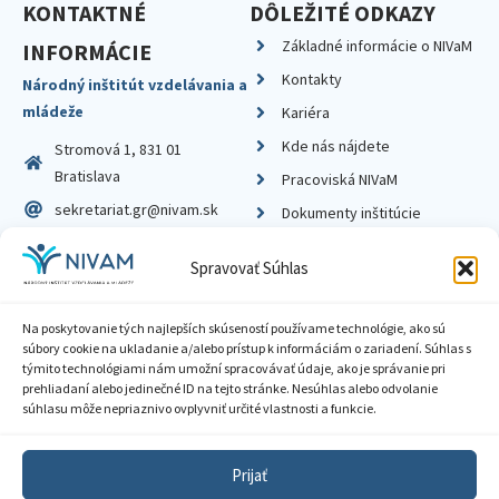
KONTAKTNÉ
DÔLEŽITÉ ODKAZY
Základné informácie o NIVaM
INFORMÁCIE
Kontakty
Národný inštitút vzdelávania a
mládeže
Kariéra
Kde nás nájdete
Stromová 1, 831 01
Bratislava
Pracoviská NIVaM
sekretariat.gr@nivam.sk
Dokumenty inštitúcie
IČO: 00164348
Knižnica
Spravovať Súhlas
DIČ: 2020798714
Na poskytovanie tých najlepších skúseností používame technológie, ako sú
súbory cookie na ukladanie a/alebo prístup k informáciám o zariadení. Súhlas s
týmito technológiami nám umožní spracovávať údaje, ako je správanie pri
prehliadaní alebo jedinečné ID na tejto stránke. Nesúhlas alebo odvolanie
Zásady ochrany súkromia
súhlasu môže nepriaznivo ovplyvniť určité vlastnosti a funkcie.
Vyhlásenie o prístupnosti
Prijať
Sprístupnenie informácií