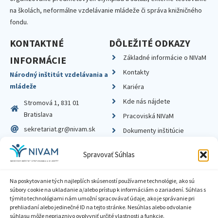
na školách, neformálne vzdelávanie mládeže či správa knižničného
fondu.
KONTAKTNÉ
DÔLEŽITÉ ODKAZY
Základné informácie o NIVaM
INFORMÁCIE
Kontakty
Národný inštitút vzdelávania a
mládeže
Kariéra
Kde nás nájdete
Stromová 1, 831 01
Bratislava
Pracoviská NIVaM
sekretariat.gr@nivam.sk
Dokumenty inštitúcie
IČO: 00164348
Knižnica
Spravovať Súhlas
DIČ: 2020798714
Na poskytovanie tých najlepších skúseností používame technológie, ako sú
súbory cookie na ukladanie a/alebo prístup k informáciám o zariadení. Súhlas s
týmito technológiami nám umožní spracovávať údaje, ako je správanie pri
prehliadaní alebo jedinečné ID na tejto stránke. Nesúhlas alebo odvolanie
Zásady ochrany súkromia
súhlasu môže nepriaznivo ovplyvniť určité vlastnosti a funkcie.