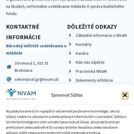
na školách, neformálne vzdelávanie mládeže či správa knižničného
fondu.
KONTAKTNÉ
DÔLEŽITÉ ODKAZY
Základné informácie o NIVaM
INFORMÁCIE
Kontakty
Národný inštitút vzdelávania a
mládeže
Kariéra
Kde nás nájdete
Stromová 1, 831 01
Bratislava
Pracoviská NIVaM
sekretariat.gr@nivam.sk
Dokumenty inštitúcie
IČO: 00164348
Knižnica
Spravovať Súhlas
DIČ: 2020798714
Na poskytovanie tých najlepších skúseností používame technológie, ako sú
súbory cookie na ukladanie a/alebo prístup k informáciám o zariadení. Súhlas s
týmito technológiami nám umožní spracovávať údaje, ako je správanie pri
prehliadaní alebo jedinečné ID na tejto stránke. Nesúhlas alebo odvolanie
Zásady ochrany súkromia
súhlasu môže nepriaznivo ovplyvniť určité vlastnosti a funkcie.