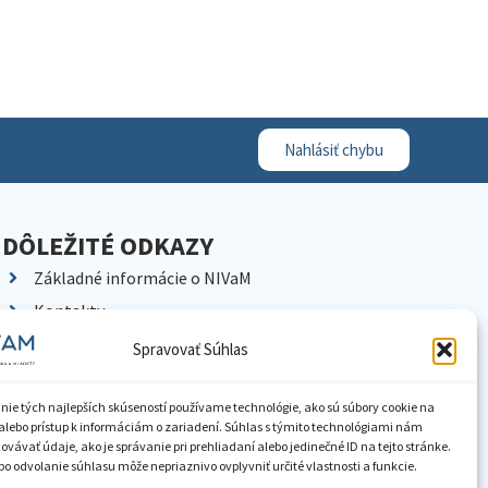
Nahlásiť chybu
DÔLEŽITÉ ODKAZY
Základné informácie o NIVaM
Kontakty
Kariéra
Spravovať Súhlas
Kde nás nájdete
Pracoviská NIVaM
nie tých najlepších skúseností používame technológie, ako sú súbory cookie na
alebo prístup k informáciám o zariadení. Súhlas s týmito technológiami nám
Dokumenty inštitúcie
vávať údaje, ako je správanie pri prehliadaní alebo jedinečné ID na tejto stránke.
o odvolanie súhlasu môže nepriaznivo ovplyvniť určité vlastnosti a funkcie.
Knižnica