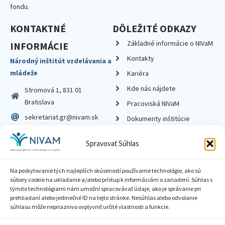
fondu.
KONTAKTNÉ
DÔLEŽITÉ ODKAZY
Základné informácie o NIVaM
INFORMÁCIE
Kontakty
Národný inštitút vzdelávania a
mládeže
Kariéra
Kde nás nájdete
Stromová 1, 831 01
Bratislava
Pracoviská NIVaM
sekretariat.gr@nivam.sk
Dokumenty inštitúcie
IČO: 00164348
Knižnica
Spravovať Súhlas
DIČ: 2020798714
Na poskytovanie tých najlepších skúseností používame technológie, ako sú
súbory cookie na ukladanie a/alebo prístup k informáciám o zariadení. Súhlas s
týmito technológiami nám umožní spracovávať údaje, ako je správanie pri
prehliadaní alebo jedinečné ID na tejto stránke. Nesúhlas alebo odvolanie
Zásady ochrany súkromia
súhlasu môže nepriaznivo ovplyvniť určité vlastnosti a funkcie.
Vyhlásenie o prístupnosti