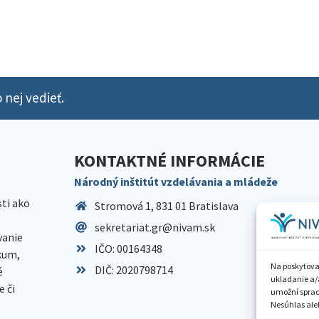
 nej vedieť.
KONTAKTNÉ INFORMÁCIE
Národný inštitút vzdelávania a mládeže
sti ako
Stromová 1, 831 01 Bratislava
sekretariat.gr@nivam.sk
anie
IČO: 00164348
skum,
Na poskytova
DIČ: 2020798714
é
ukladanie a/
 či
umožní spraco
Nesúhlas aleb