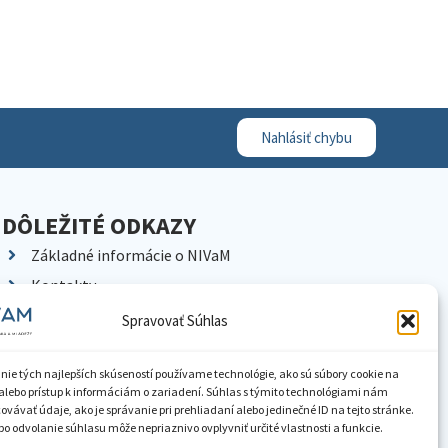
Nahlásiť chybu
DÔLEŽITÉ ODKAZY
Základné informácie o NIVaM
Kontakty
Kariéra
Spravovať Súhlas
Kde nás nájdete
Pracoviská NIVaM
nie tých najlepších skúseností používame technológie, ako sú súbory cookie na
alebo prístup k informáciám o zariadení. Súhlas s týmito technológiami nám
Dokumenty inštitúcie
vávať údaje, ako je správanie pri prehliadaní alebo jedinečné ID na tejto stránke.
o odvolanie súhlasu môže nepriaznivo ovplyvniť určité vlastnosti a funkcie.
Knižnica