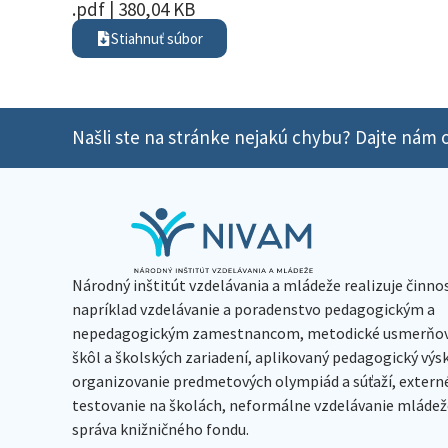
.pdf | 380,04 KB
Stiahnuť súbor
Našli ste na stránke nejakú chybu? Dajte nám o
Národný inštitút vzdelávania a mládeže realizuje činno
napríklad vzdelávanie a poradenstvo pedagogickým a
nepedagogickým zamestnancom, metodické usmerňov
škôl a školských zariadení, aplikovaný pedagogický vý
organizovanie predmetových olympiád a súťaží, extern
testovanie na školách, neformálne vzdelávanie mládeže
správa knižničného fondu.