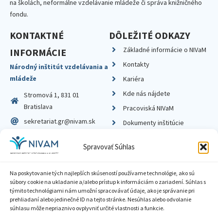
na školách, neformálne vzdelávanie mládeže či správa knižničného
fondu.
KONTAKTNÉ
DÔLEŽITÉ ODKAZY
Základné informácie o NIVaM
INFORMÁCIE
Kontakty
Národný inštitút vzdelávania a
mládeže
Kariéra
Kde nás nájdete
Stromová 1, 831 01
Bratislava
Pracoviská NIVaM
sekretariat.gr@nivam.sk
Dokumenty inštitúcie
IČO: 00164348
Knižnica
Spravovať Súhlas
DIČ: 2020798714
Na poskytovanie tých najlepších skúseností používame technológie, ako sú
súbory cookie na ukladanie a/alebo prístup k informáciám o zariadení. Súhlas s
týmito technológiami nám umožní spracovávať údaje, ako je správanie pri
prehliadaní alebo jedinečné ID na tejto stránke. Nesúhlas alebo odvolanie
Zásady ochrany súkromia
súhlasu môže nepriaznivo ovplyvniť určité vlastnosti a funkcie.