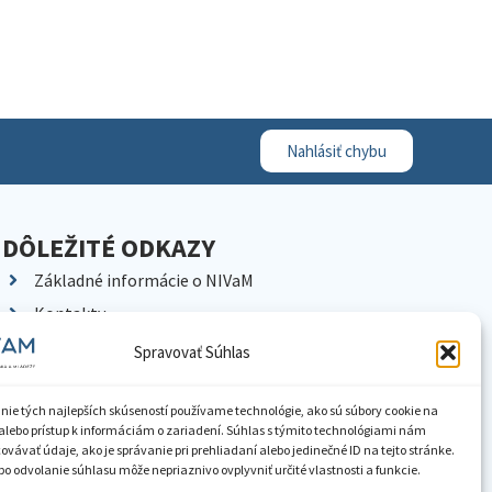
Nahlásiť chybu
DÔLEŽITÉ ODKAZY
Základné informácie o NIVaM
Kontakty
Kariéra
Spravovať Súhlas
Kde nás nájdete
Pracoviská NIVaM
nie tých najlepších skúseností používame technológie, ako sú súbory cookie na
alebo prístup k informáciám o zariadení. Súhlas s týmito technológiami nám
Dokumenty inštitúcie
vávať údaje, ako je správanie pri prehliadaní alebo jedinečné ID na tejto stránke.
o odvolanie súhlasu môže nepriaznivo ovplyvniť určité vlastnosti a funkcie.
Knižnica