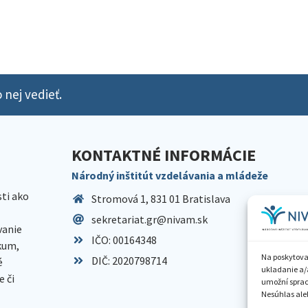
 nej vedieť.
KONTAKTNÉ INFORMÁCIE
Národný inštitút vzdelávania a mládeže
sti ako
Stromová 1, 831 01 Bratislava
sekretariat.gr@nivam.sk
anie
IČO: 00164348
skum,
Na poskytova
DIČ: 2020798714
é
ukladanie a/
 či
umožní spraco
Nesúhlas aleb