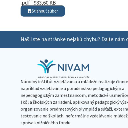
.pdf | 983,60 KB
Stiahnuť súbor
Našli ste na stránke nejakú chybu? Dajte nám o
Národný inštitút vzdelávania a mládeže realizuje činno
napríklad vzdelávanie a poradenstvo pedagogickým a
nepedagogickým zamestnancom, metodické usmerňov
škôl a školských zariadení, aplikovaný pedagogický vý
organizovanie predmetových olympiád a súťaží, extern
testovanie na školách, neformálne vzdelávanie mládeže
správa knižničného fondu.