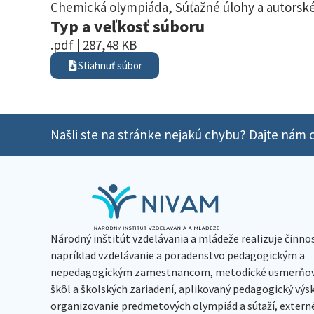
Chemická olympiáda
,
Súťažné úlohy a autorské
Typ a veľkosť súboru
.pdf | 287,48 KB
Stiahnuť súbor
Našli ste na stránke nejakú chybu? Dajte nám o
Národný inštitút vzdelávania a mládeže realizuje činno
napríklad vzdelávanie a poradenstvo pedagogickým a
nepedagogickým zamestnancom, metodické usmerňov
škôl a školských zariadení, aplikovaný pedagogický vý
organizovanie predmetových olympiád a súťaží, extern