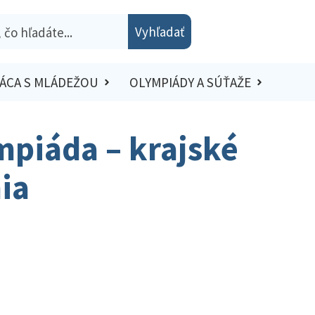
Vyhľadať
ÁCA S MLÁDEŽOU
OLYMPIÁDY A SÚŤAŽE
mpiáda – krajské
nia