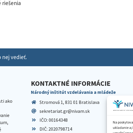
 riešenia
 nej vedieť.
KONTAKTNÉ INFORMÁCIE
Národný inštitút vzdelávania a mládeže
sti ako
Stromová 1, 831 01 Bratislava
sekretariat.gr@nivam.sk
anie
IČO: 00164348
skum,
Na poskytova
ukladanie a/
DIČ: 2020798714
é
umožní spraco