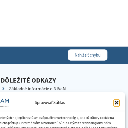
Nahlásiť chybu
DÔLEŽITÉ ODKAZY
Základné informácie o NIVaM
Kontakty
Spravovať Súhlas
Kariéra
Kde nás nájdete
nie tých najlepších skúseností používame technológie, ako sú súbory cookie na
Pracoviská NIVaM
alebo prístup k informáciám o zariadení. Súhlas s týmito technológiami nám
vávať údaje, ako je správanie pri prehliadaní alebo jedinečné ID na tejto stránke.