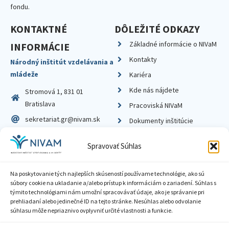
fondu.
KONTAKTNÉ
DÔLEŽITÉ ODKAZY
Základné informácie o NIVaM
INFORMÁCIE
Kontakty
Národný inštitút vzdelávania a
mládeže
Kariéra
Kde nás nájdete
Stromová 1, 831 01
Bratislava
Pracoviská NIVaM
sekretariat.gr@nivam.sk
Dokumenty inštitúcie
IČO: 00164348
Knižnica
Spravovať Súhlas
DIČ: 2020798714
Na poskytovanie tých najlepších skúseností používame technológie, ako sú
súbory cookie na ukladanie a/alebo prístup k informáciám o zariadení. Súhlas s
týmito technológiami nám umožní spracovávať údaje, ako je správanie pri
prehliadaní alebo jedinečné ID na tejto stránke. Nesúhlas alebo odvolanie
Zásady ochrany súkromia
súhlasu môže nepriaznivo ovplyvniť určité vlastnosti a funkcie.
Vyhlásenie o prístupnosti