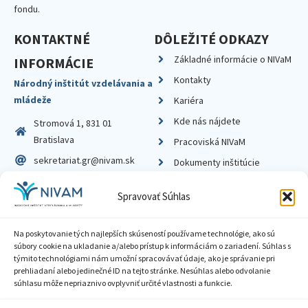
fondu.
KONTAKTNÉ
DÔLEŽITÉ ODKAZY
Základné informácie o NIVaM
INFORMÁCIE
Kontakty
Národný inštitút vzdelávania a
mládeže
Kariéra
Kde nás nájdete
Stromová 1, 831 01
Bratislava
Pracoviská NIVaM
sekretariat.gr@nivam.sk
Dokumenty inštitúcie
IČO: 00164348
Knižnica
Spravovať Súhlas
DIČ: 2020798714
Na poskytovanie tých najlepších skúseností používame technológie, ako sú
súbory cookie na ukladanie a/alebo prístup k informáciám o zariadení. Súhlas s
týmito technológiami nám umožní spracovávať údaje, ako je správanie pri
prehliadaní alebo jedinečné ID na tejto stránke. Nesúhlas alebo odvolanie
Zásady ochrany súkromia
súhlasu môže nepriaznivo ovplyvniť určité vlastnosti a funkcie.
Vyhlásenie o prístupnosti