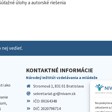
Súťažné úlohy a autorské riešenia
 nej vedieť.
KONTAKTNÉ INFORMÁCIE
Národný inštitút vzdelávania a mládeže
sti ako
Stromová 1, 831 01 Bratislava
sekretariat.gr@nivam.sk
anie
IČO: 00164348
skum,
Na poskytova
ukladanie a/
DIČ: 2020798714
é
umožní spraco