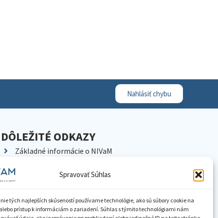
Nahlásiť chybu
DÔLEŽITÉ ODKAZY
Základné informácie o NIVaM
Kontakty
Spravovať Súhlas
Kariéra
Kde nás nájdete
nie tých najlepších skúseností používame technológie, ako sú súbory cookie na
Pracoviská NIVaM
alebo prístup k informáciám o zariadení. Súhlas s týmito technológiami nám
vávať údaje, ako je správanie pri prehliadaní alebo jedinečné ID na tejto stránke.