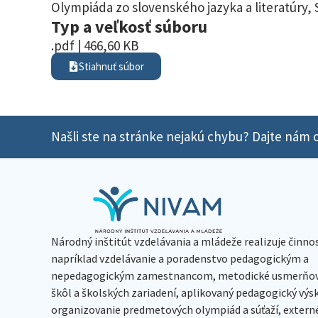
Olympiáda zo slovenského jazyka a literatúry
,
Typ a veľkosť súboru
.pdf | 466,60 KB
Stiahnuť súbor
Našli ste na stránke nejakú chybu? Dajte nám o
Národný inštitút vzdelávania a mládeže realizuje činno
napríklad vzdelávanie a poradenstvo pedagogickým a
nepedagogickým zamestnancom, metodické usmerňov
škôl a školských zariadení, aplikovaný pedagogický vý
organizovanie predmetových olympiád a súťaží, extern