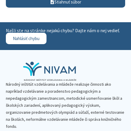
Stiahnuť súbor
Našli ste na stránke nejakú chybu? Dajte nám o nej vedieť.
Nahlásiť chybu
Národný inštitút vzdelávania a mládeže realizuje činnosti ako
napríklad vzdelávanie a poradenstvo pedagogickým a
nepedagogickým zamestnancom, metodické usmerňovanie škôl a
školských zariadení, aplikovaný pedagogický výskum,
organizovanie predmetových olympiád a súťaží, externé testovanie
na školách, neformálne vzdelávanie mládeže či správa knižničného
fondu.