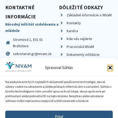
KONTAKTNÉ
DÔLEŽITÉ ODKAZY
Základné informácie o NIVaM
INFORMÁCIE
Kontakty
Národný inštitút vzdelávania a
mládeže
Kariéra
Kde nás nájdete
Stromová 1, 831 01
Bratislava
Pracoviská NIVaM
sekretariat.gr@nivam.sk
Dokumenty inštitúcie
IČO: 00164348
Knižnica
Spravovať Súhlas
DIČ: 2020798714
Na poskytovanie tých najlepších skúseností používame technológie, ako sú
súbory cookie na ukladanie a/alebo prístup k informáciám o zariadení. Súhlas s
týmito technológiami nám umožní spracovávať údaje, ako je správanie pri
prehliadaní alebo jedinečné ID na tejto stránke. Nesúhlas alebo odvolanie
Zásady ochrany súkromia
súhlasu môže nepriaznivo ovplyvniť určité vlastnosti a funkcie.
Vyhlásenie o prístupnosti
Prijať