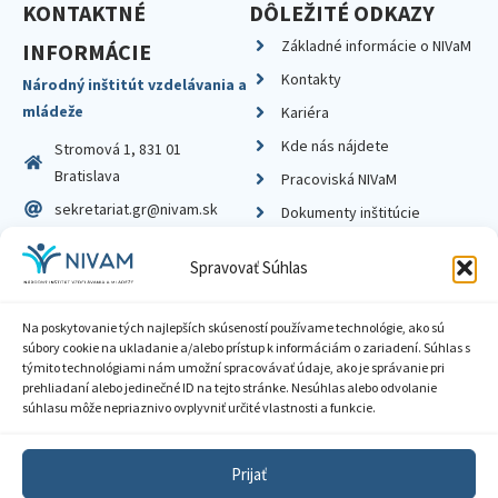
KONTAKTNÉ
DÔLEŽITÉ ODKAZY
Základné informácie o NIVaM
INFORMÁCIE
Kontakty
Národný inštitút vzdelávania a
mládeže
Kariéra
Kde nás nájdete
Stromová 1, 831 01
Bratislava
Pracoviská NIVaM
sekretariat.gr@nivam.sk
Dokumenty inštitúcie
IČO: 00164348
Knižnica
Spravovať Súhlas
DIČ: 2020798714
Na poskytovanie tých najlepších skúseností používame technológie, ako sú
súbory cookie na ukladanie a/alebo prístup k informáciám o zariadení. Súhlas s
týmito technológiami nám umožní spracovávať údaje, ako je správanie pri
prehliadaní alebo jedinečné ID na tejto stránke. Nesúhlas alebo odvolanie
Zásady ochrany súkromia
súhlasu môže nepriaznivo ovplyvniť určité vlastnosti a funkcie.
Vyhlásenie o prístupnosti
Prijať
Sprístupnenie informácií