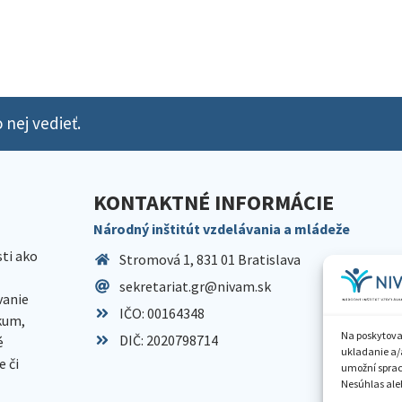
 nej vedieť.
KONTAKTNÉ INFORMÁCIE
Národný inštitút vzdelávania a mládeže
sti ako
Stromová 1, 831 01 Bratislava
sekretariat.gr@nivam.sk
anie
IČO: 00164348
skum,
Na poskytova
DIČ: 2020798714
é
ukladanie a/
 či
umožní spraco
Nesúhlas aleb