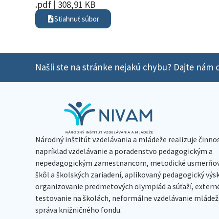
.pdf | 308,91 KB
Stiahnuť súbor
Našli ste na stránke nejakú chybu? Dajte nám o
Národný inštitút vzdelávania a mládeže realizuje činno
napríklad vzdelávanie a poradenstvo pedagogickým a
nepedagogickým zamestnancom, metodické usmerňov
škôl a školských zariadení, aplikovaný pedagogický vý
organizovanie predmetových olympiád a súťaží, extern
testovanie na školách, neformálne vzdelávanie mládeže
správa knižničného fondu.