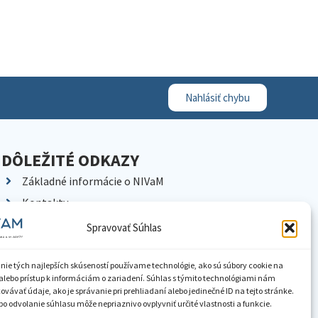
Nahlásiť chybu
DÔLEŽITÉ ODKAZY
Základné informácie o NIVaM
Kontakty
Kariéra
Spravovať Súhlas
Kde nás nájdete
Pracoviská NIVaM
nie tých najlepších skúseností používame technológie, ako sú súbory cookie na
alebo prístup k informáciám o zariadení. Súhlas s týmito technológiami nám
Dokumenty inštitúcie
vávať údaje, ako je správanie pri prehliadaní alebo jedinečné ID na tejto stránke.
o odvolanie súhlasu môže nepriaznivo ovplyvniť určité vlastnosti a funkcie.
Knižnica