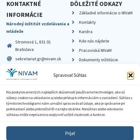
KONTAKTNÉ
DÔLEŽITÉ ODKAZY
Základné informácie o NIVaM
INFORMÁCIE
Kontakty
Národný inštitút vzdelávania a
mládeže
Kariéra
Kde nás nájdete
Stromová 1, 831 01
Bratislava
Pracoviská NIVaM
sekretariat.gr@nivam.sk
Dokumenty inštitúcie
IČO: 00164348
Knižnica
Spravovať Súhlas
DIČ: 2020798714
Na poskytovanie tých najlepších skúseností používame technológie, ako sú
súbory cookie na ukladanie a/alebo prístup k informáciám o zariadení. Súhlas s
týmito technológiami nám umožní spracovávať údaje, ako je správanie pri
prehliadaní alebo jedinečné ID na tejto stránke. Nesúhlas alebo odvolanie
Zásady ochrany súkromia
súhlasu môže nepriaznivo ovplyvniť určité vlastnosti a funkcie.
Vyhlásenie o prístupnosti
Prijať
Sprístupnenie informácií