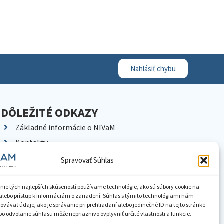
Nahlásiť chybu
DÔLEŽITÉ ODKAZY
Základné informácie o NIVaM
Kontakty
Kariéra
Spravovať Súhlas
Kde nás nájdete
Pracoviská NIVaM
nie tých najlepších skúseností používame technológie, ako sú súbory cookie na
alebo prístup k informáciám o zariadení. Súhlas s týmito technológiami nám
Dokumenty inštitúcie
vávať údaje, ako je správanie pri prehliadaní alebo jedinečné ID na tejto stránke.
o odvolanie súhlasu môže nepriaznivo ovplyvniť určité vlastnosti a funkcie.
Knižnica