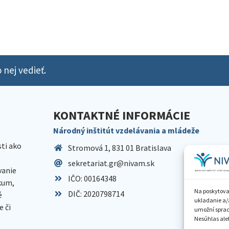
 nej vedieť.
KONTAKTNÉ INFORMÁCIE
Národný inštitút vzdelávania a mládeže
sti ako
Stromová 1, 831 01 Bratislava
sekretariat.gr@nivam.sk
anie
IČO: 00164348
skum,
Na poskytova
DIČ: 2020798714
é
ukladanie a/
 či
umožní spraco
Nesúhlas aleb