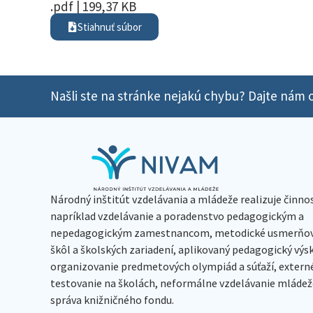
.pdf | 199,37 KB
Stiahnuť súbor
Našli ste na stránke nejakú chybu? Dajte nám o
Národný inštitút vzdelávania a mládeže realizuje činno
napríklad vzdelávanie a poradenstvo pedagogickým a
nepedagogickým zamestnancom, metodické usmerňov
škôl a školských zariadení, aplikovaný pedagogický vý
organizovanie predmetových olympiád a súťaží, extern
testovanie na školách, neformálne vzdelávanie mládeže
správa knižničného fondu.