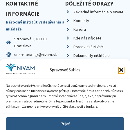
KONTAKTNÉ
DÔLEŽITÉ ODKAZY
Základné informácie o NIVaM
INFORMÁCIE
Kontakty
Národný inštitút vzdelávania a
mládeže
Kariéra
Kde nás nájdete
Stromová 1, 831 01
Bratislava
Pracoviská NIVaM
sekretariat.gr@nivam.sk
Dokumenty inštitúcie
IČO: 00164348
Knižnica
Spravovať Súhlas
DIČ: 2020798714
Na poskytovanie tých najlepších skúseností používame technológie, ako sú
súbory cookie na ukladanie a/alebo prístup k informáciám o zariadení. Súhlas s
týmito technológiami nám umožní spracovávať údaje, ako je správanie pri
prehliadaní alebo jedinečné ID na tejto stránke. Nesúhlas alebo odvolanie
Zásady ochrany súkromia
súhlasu môže nepriaznivo ovplyvniť určité vlastnosti a funkcie.
Vyhlásenie o prístupnosti
Prijať
Sprístupnenie informácií