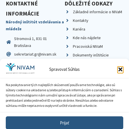
KONTAKTNÉ
DÔLEŽITÉ ODKAZY
Základné informácie o NIVaM
INFORMÁCIE
Kontakty
Národný inštitút vzdelávania a
mládeže
Kariéra
Kde nás nájdete
Stromová 1, 831 01
Bratislava
Pracoviská NIVaM
sekretariat.gr@nivam.sk
Dokumenty inštitúcie
IČO: 00164348
Knižnica
Spravovať Súhlas
DIČ: 2020798714
Na poskytovanie tých najlepších skúseností používame technológie, ako sú
súbory cookie na ukladanie a/alebo prístup k informáciám o zariadení. Súhlas s
týmito technológiami nám umožní spracovávať údaje, ako je správanie pri
prehliadaní alebo jedinečné ID na tejto stránke. Nesúhlas alebo odvolanie
Zásady ochrany súkromia
súhlasu môže nepriaznivo ovplyvniť určité vlastnosti a funkcie.
Vyhlásenie o prístupnosti
Prijať
Sprístupnenie informácií