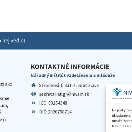
 nej vedieť.
KONTAKTNÉ INFORMÁCIE
Národný inštitút vzdelávania a mládeže
sti ako
Stromová 1, 831 01 Bratislava
sekretariat.gr@nivam.sk
anie
IČO: 00164348
skum,
Na poskytova
DIČ: 2020798714
é
ukladanie a/
 či
umožní spraco
Nesúhlas aleb