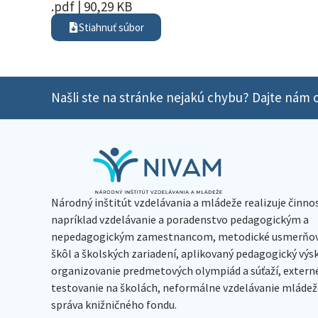
.pdf | 90,29 KB
Stiahnuť súbor
Našli ste na stránke nejakú chybu? Dajte nám o
Národný inštitút vzdelávania a mládeže realizuje činno
napríklad vzdelávanie a poradenstvo pedagogickým a
nepedagogickým zamestnancom, metodické usmerňov
škôl a školských zariadení, aplikovaný pedagogický vý
organizovanie predmetových olympiád a súťaží, extern
testovanie na školách, neformálne vzdelávanie mládeže
správa knižničného fondu.