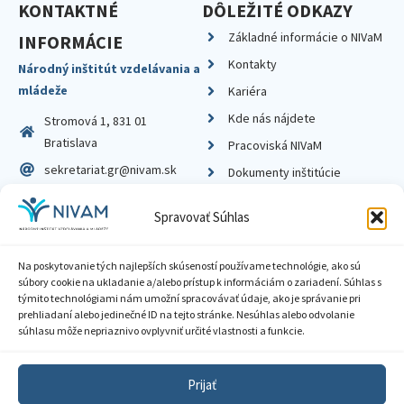
KONTAKTNÉ
DÔLEŽITÉ ODKAZY
Základné informácie o NIVaM
INFORMÁCIE
Kontakty
Národný inštitút vzdelávania a
mládeže
Kariéra
Kde nás nájdete
Stromová 1, 831 01
Bratislava
Pracoviská NIVaM
sekretariat.gr@nivam.sk
Dokumenty inštitúcie
IČO: 00164348
Knižnica
Spravovať Súhlas
DIČ: 2020798714
Na poskytovanie tých najlepších skúseností používame technológie, ako sú
súbory cookie na ukladanie a/alebo prístup k informáciám o zariadení. Súhlas s
týmito technológiami nám umožní spracovávať údaje, ako je správanie pri
prehliadaní alebo jedinečné ID na tejto stránke. Nesúhlas alebo odvolanie
Zásady ochrany súkromia
súhlasu môže nepriaznivo ovplyvniť určité vlastnosti a funkcie.
Vyhlásenie o prístupnosti
Prijať
Sprístupnenie informácií