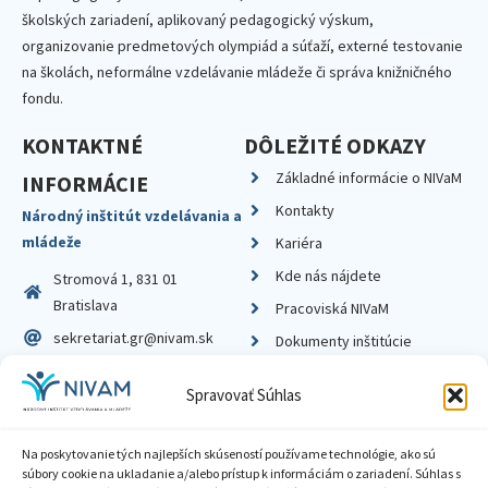
školských zariadení, aplikovaný pedagogický výskum,
organizovanie predmetových olympiád a súťaží, externé testovanie
na školách, neformálne vzdelávanie mládeže či správa knižničného
fondu.
KONTAKTNÉ
DÔLEŽITÉ ODKAZY
Základné informácie o NIVaM
INFORMÁCIE
Kontakty
Národný inštitút vzdelávania a
mládeže
Kariéra
Kde nás nájdete
Stromová 1, 831 01
Bratislava
Pracoviská NIVaM
sekretariat.gr@nivam.sk
Dokumenty inštitúcie
IČO: 00164348
Knižnica
Spravovať Súhlas
DIČ: 2020798714
Na poskytovanie tých najlepších skúseností používame technológie, ako sú
súbory cookie na ukladanie a/alebo prístup k informáciám o zariadení. Súhlas s