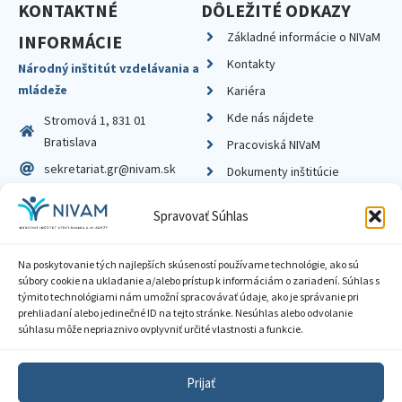
KONTAKTNÉ
DÔLEŽITÉ ODKAZY
Základné informácie o NIVaM
INFORMÁCIE
Kontakty
Národný inštitút vzdelávania a
mládeže
Kariéra
Kde nás nájdete
Stromová 1, 831 01
Bratislava
Pracoviská NIVaM
sekretariat.gr@nivam.sk
Dokumenty inštitúcie
IČO: 00164348
Knižnica
Spravovať Súhlas
DIČ: 2020798714
Na poskytovanie tých najlepších skúseností používame technológie, ako sú
súbory cookie na ukladanie a/alebo prístup k informáciám o zariadení. Súhlas s
týmito technológiami nám umožní spracovávať údaje, ako je správanie pri
prehliadaní alebo jedinečné ID na tejto stránke. Nesúhlas alebo odvolanie
Zásady ochrany súkromia
súhlasu môže nepriaznivo ovplyvniť určité vlastnosti a funkcie.
Vyhlásenie o prístupnosti
Prijať
Sprístupnenie informácií