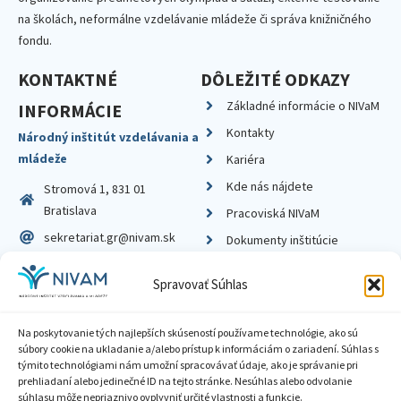
na školách, neformálne vzdelávanie mládeže či správa knižničného
fondu.
KONTAKTNÉ
DÔLEŽITÉ ODKAZY
Základné informácie o NIVaM
INFORMÁCIE
Kontakty
Národný inštitút vzdelávania a
mládeže
Kariéra
Kde nás nájdete
Stromová 1, 831 01
Bratislava
Pracoviská NIVaM
sekretariat.gr@nivam.sk
Dokumenty inštitúcie
IČO: 00164348
Knižnica
Spravovať Súhlas
DIČ: 2020798714
Na poskytovanie tých najlepších skúseností používame technológie, ako sú
súbory cookie na ukladanie a/alebo prístup k informáciám o zariadení. Súhlas s
týmito technológiami nám umožní spracovávať údaje, ako je správanie pri
prehliadaní alebo jedinečné ID na tejto stránke. Nesúhlas alebo odvolanie
Zásady ochrany súkromia
súhlasu môže nepriaznivo ovplyvniť určité vlastnosti a funkcie.