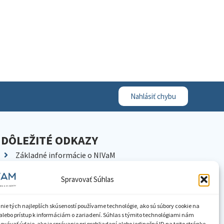
Nahlásiť chybu
DÔLEŽITÉ ODKAZY
Základné informácie o NIVaM
Kontakty
Spravovať Súhlas
Kariéra
Kde nás nájdete
nie tých najlepších skúseností používame technológie, ako sú súbory cookie na
Pracoviská NIVaM
alebo prístup k informáciám o zariadení. Súhlas s týmito technológiami nám
vávať údaje, ako je správanie pri prehliadaní alebo jedinečné ID na tejto stránke.