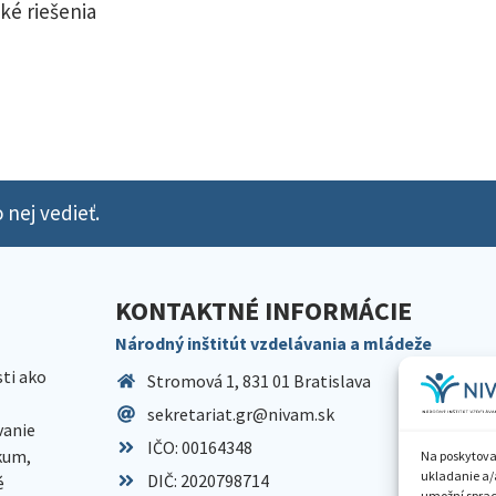
ké riešenia
 nej vedieť.
KONTAKTNÉ INFORMÁCIE
Národný inštitút vzdelávania a mládeže
sti ako
Stromová 1, 831 01 Bratislava
sekretariat.gr@nivam.sk
anie
IČO: 00164348
skum,
Na poskytova
ukladanie a/
DIČ: 2020798714
é
umožní spraco