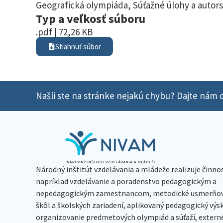
Geografická olympiáda
,
Súťažné úlohy a autors
Typ a veľkosť súboru
.pdf | 72,26 KB
Stiahnuť súbor
Našli ste na stránke nejakú chybu? Dajte nám o
Národný inštitút vzdelávania a mládeže realizuje činno
napríklad vzdelávanie a poradenstvo pedagogickým a
nepedagogickým zamestnancom, metodické usmerňov
škôl a školských zariadení, aplikovaný pedagogický vý
organizovanie predmetových olympiád a súťaží, extern