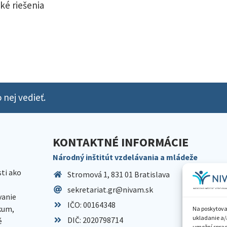
ké riešenia
 nej vedieť.
KONTAKTNÉ INFORMÁCIE
Národný inštitút vzdelávania a mládeže
sti ako
Stromová 1, 831 01 Bratislava
sekretariat.gr@nivam.sk
anie
IČO: 00164348
skum,
Na poskytova
ukladanie a/
DIČ: 2020798714
é
umožní spraco