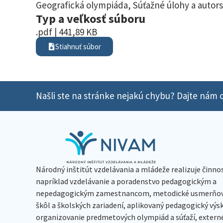
Geografická olympiáda
,
Súťažné úlohy a autors
Typ a veľkosť súboru
.pdf | 441,89 KB
Stiahnuť súbor
Našli ste na stránke nejakú chybu? Dajte nám o
Národný inštitút vzdelávania a mládeže realizuje činno
napríklad vzdelávanie a poradenstvo pedagogickým a
nepedagogickým zamestnancom, metodické usmerňov
škôl a školských zariadení, aplikovaný pedagogický vý
organizovanie predmetových olympiád a súťaží, extern