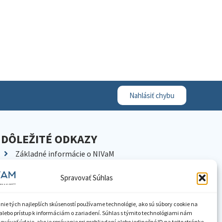
Nahlásiť chybu
DÔLEŽITÉ ODKAZY
Základné informácie o NIVaM
Kontakty
Spravovať Súhlas
Kariéra
Kde nás nájdete
nie tých najlepších skúseností používame technológie, ako sú súbory cookie na
Pracoviská NIVaM
alebo prístup k informáciám o zariadení. Súhlas s týmito technológiami nám
vávať údaje, ako je správanie pri prehliadaní alebo jedinečné ID na tejto stránke.