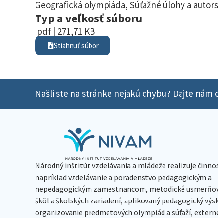
Geografická olympiáda
,
Súťažné úlohy a autors
Typ a veľkosť súboru
.pdf | 271,71 KB
Stiahnuť súbor
Našli ste na stránke nejakú chybu? Dajte nám o
Národný inštitút vzdelávania a mládeže realizuje činno
napríklad vzdelávanie a poradenstvo pedagogickým a
nepedagogickým zamestnancom, metodické usmerňov
škôl a školských zariadení, aplikovaný pedagogický vý
organizovanie predmetových olympiád a súťaží, extern