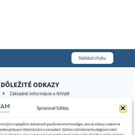
Nahlásiť chybu
DÔLEŽITÉ ODKAZY
Základné informácie o NIVaM
Kontakty
Spravovať Súhlas
Kariéra
Kde nás nájdete
nie tých najlepších skúseností používame technológie, ako sú súbory cookie na
Pracoviská NIVaM
alebo prístup k informáciám o zariadení. Súhlas s týmito technológiami nám
vávať údaje, ako je správanie pri prehliadaní alebo jedinečné ID na tejto stránke.