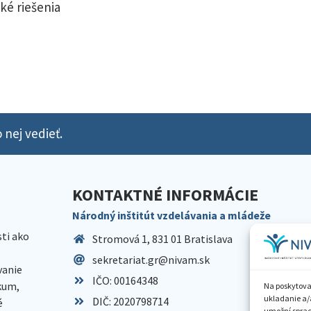
ké riešenia
 nej vedieť.
KONTAKTNÉ INFORMÁCIE
Národný inštitút vzdelávania a mládeže
sti ako
Stromová 1, 831 01 Bratislava
sekretariat.gr@nivam.sk
anie
IČO: 00164348
skum,
Na poskytova
ukladanie a/
DIČ: 2020798714
é
umožní spraco