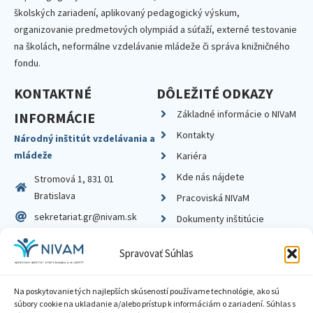
školských zariadení, aplikovaný pedagogický výskum,
organizovanie predmetových olympiád a súťaží, externé testovanie
na školách, neformálne vzdelávanie mládeže či správa knižničného
fondu.
KONTAKTNÉ
DÔLEŽITÉ ODKAZY
Základné informácie o NIVaM
INFORMÁCIE
Kontakty
Národný inštitút vzdelávania a
mládeže
Kariéra
Kde nás nájdete
Stromová 1, 831 01
Bratislava
Pracoviská NIVaM
sekretariat.gr@nivam.sk
Dokumenty inštitúcie
IČO: 00164348
Knižnica
Spravovať Súhlas
DIČ: 2020798714
Na poskytovanie tých najlepších skúseností používame technológie, ako sú
súbory cookie na ukladanie a/alebo prístup k informáciám o zariadení. Súhlas s