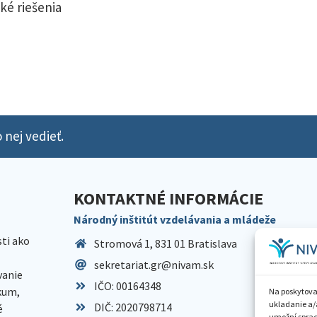
ké riešenia
 nej vedieť.
KONTAKTNÉ INFORMÁCIE
Národný inštitút vzdelávania a mládeže
sti ako
Stromová 1, 831 01 Bratislava
sekretariat.gr@nivam.sk
anie
IČO: 00164348
skum,
Na poskytova
ukladanie a/
DIČ: 2020798714
é
umožní spraco