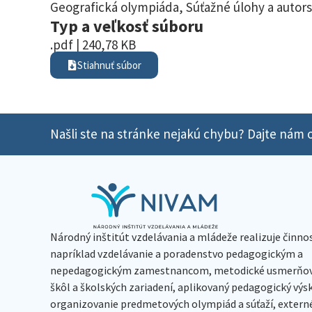
Geografická olympiáda
,
Súťažné úlohy a autors
Typ a veľkosť súboru
.pdf | 240,78 KB
Stiahnuť súbor
Našli ste na stránke nejakú chybu? Dajte nám o
Národný inštitút vzdelávania a mládeže realizuje činno
napríklad vzdelávanie a poradenstvo pedagogickým a
nepedagogickým zamestnancom, metodické usmerňov
škôl a školských zariadení, aplikovaný pedagogický vý
organizovanie predmetových olympiád a súťaží, extern