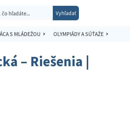
Vyhľadať
ÁCA S MLÁDEŽOU
OLYMPIÁDY A SÚŤAŽE
ká – Riešenia |