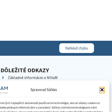
Nahlásiť chybu
DÔLEŽITÉ ODKAZY
Základné informácie o NIVaM
Kontakty
Spravovať Súhlas
Kariéra
Kde nás nájdete
nie tých najlepších skúseností používame technológie, ako sú súbory cookie na
Pracoviská NIVaM
alebo prístup k informáciám o zariadení. Súhlas s týmito technológiami nám
vávať údaje, ako je správanie pri prehliadaní alebo jedinečné ID na tejto stránke.