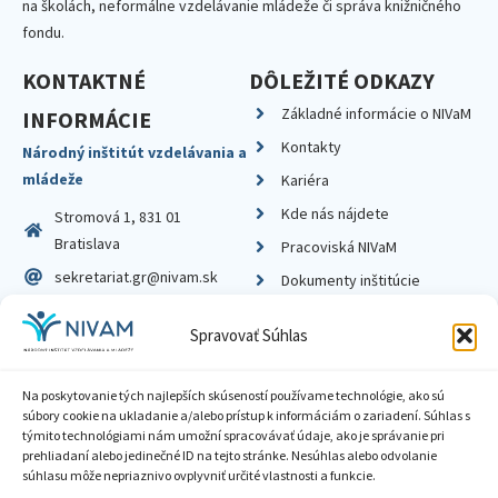
na školách, neformálne vzdelávanie mládeže či správa knižničného
fondu.
KONTAKTNÉ
DÔLEŽITÉ ODKAZY
Základné informácie o NIVaM
INFORMÁCIE
Kontakty
Národný inštitút vzdelávania a
mládeže
Kariéra
Kde nás nájdete
Stromová 1, 831 01
Bratislava
Pracoviská NIVaM
sekretariat.gr@nivam.sk
Dokumenty inštitúcie
IČO: 00164348
Knižnica
Spravovať Súhlas
DIČ: 2020798714
Na poskytovanie tých najlepších skúseností používame technológie, ako sú
súbory cookie na ukladanie a/alebo prístup k informáciám o zariadení. Súhlas s
týmito technológiami nám umožní spracovávať údaje, ako je správanie pri
prehliadaní alebo jedinečné ID na tejto stránke. Nesúhlas alebo odvolanie
Zásady ochrany súkromia
súhlasu môže nepriaznivo ovplyvniť určité vlastnosti a funkcie.