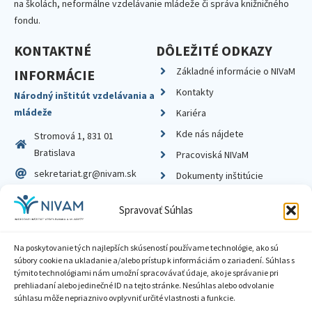
na školách, neformálne vzdelávanie mládeže či správa knižničného
fondu.
KONTAKTNÉ
DÔLEŽITÉ ODKAZY
Základné informácie o NIVaM
INFORMÁCIE
Kontakty
Národný inštitút vzdelávania a
mládeže
Kariéra
Kde nás nájdete
Stromová 1, 831 01
Bratislava
Pracoviská NIVaM
sekretariat.gr@nivam.sk
Dokumenty inštitúcie
IČO: 00164348
Knižnica
Spravovať Súhlas
DIČ: 2020798714
Na poskytovanie tých najlepších skúseností používame technológie, ako sú
súbory cookie na ukladanie a/alebo prístup k informáciám o zariadení. Súhlas s
týmito technológiami nám umožní spracovávať údaje, ako je správanie pri
prehliadaní alebo jedinečné ID na tejto stránke. Nesúhlas alebo odvolanie
Zásady ochrany súkromia
súhlasu môže nepriaznivo ovplyvniť určité vlastnosti a funkcie.