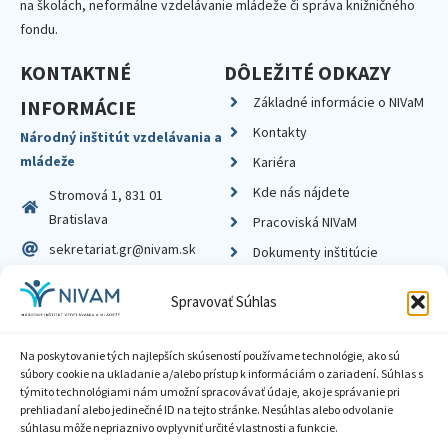
na školách, neformálne vzdelávanie mládeže či správa knižničného
fondu.
KONTAKTNÉ
DÔLEŽITÉ ODKAZY
Základné informácie o NIVaM
INFORMÁCIE
Kontakty
Národný inštitút vzdelávania a
mládeže
Kariéra
Kde nás nájdete
Stromová 1, 831 01
Bratislava
Pracoviská NIVaM
sekretariat.gr@nivam.sk
Dokumenty inštitúcie
IČO: 00164348
Knižnica
Spravovať Súhlas
DIČ: 2020798714
Na poskytovanie tých najlepších skúseností používame technológie, ako sú
súbory cookie na ukladanie a/alebo prístup k informáciám o zariadení. Súhlas s
týmito technológiami nám umožní spracovávať údaje, ako je správanie pri
prehliadaní alebo jedinečné ID na tejto stránke. Nesúhlas alebo odvolanie
Zásady ochrany súkromia
súhlasu môže nepriaznivo ovplyvniť určité vlastnosti a funkcie.