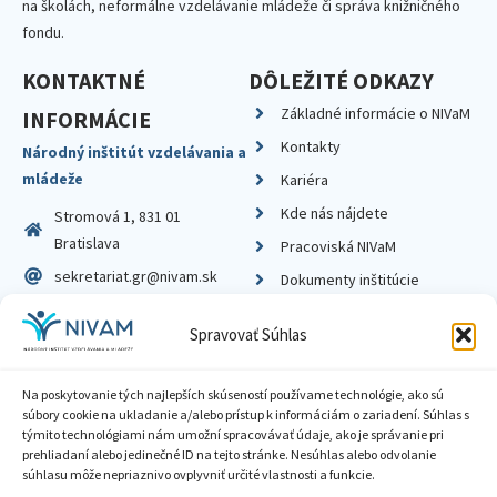
na školách, neformálne vzdelávanie mládeže či správa knižničného
fondu.
KONTAKTNÉ
DÔLEŽITÉ ODKAZY
Základné informácie o NIVaM
INFORMÁCIE
Kontakty
Národný inštitút vzdelávania a
mládeže
Kariéra
Kde nás nájdete
Stromová 1, 831 01
Bratislava
Pracoviská NIVaM
sekretariat.gr@nivam.sk
Dokumenty inštitúcie
IČO: 00164348
Knižnica
Spravovať Súhlas
DIČ: 2020798714
Na poskytovanie tých najlepších skúseností používame technológie, ako sú
súbory cookie na ukladanie a/alebo prístup k informáciám o zariadení. Súhlas s
týmito technológiami nám umožní spracovávať údaje, ako je správanie pri
prehliadaní alebo jedinečné ID na tejto stránke. Nesúhlas alebo odvolanie
Zásady ochrany súkromia
súhlasu môže nepriaznivo ovplyvniť určité vlastnosti a funkcie.