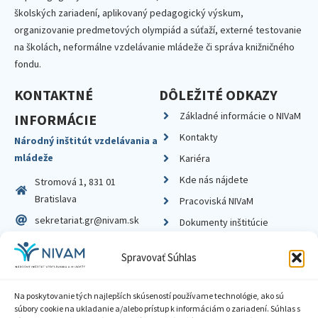
školských zariadení, aplikovaný pedagogický výskum,
organizovanie predmetových olympiád a súťaží, externé testovanie
na školách, neformálne vzdelávanie mládeže či správa knižničného
fondu.
KONTAKTNÉ
DÔLEŽITÉ ODKAZY
Základné informácie o NIVaM
INFORMÁCIE
Kontakty
Národný inštitút vzdelávania a
mládeže
Kariéra
Kde nás nájdete
Stromová 1, 831 01
Bratislava
Pracoviská NIVaM
sekretariat.gr@nivam.sk
Dokumenty inštitúcie
IČO: 00164348
Knižnica
Spravovať Súhlas
DIČ: 2020798714
Na poskytovanie tých najlepších skúseností používame technológie, ako sú
súbory cookie na ukladanie a/alebo prístup k informáciám o zariadení. Súhlas s