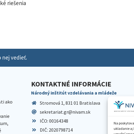
ké riešenia
 nej vedieť.
KONTAKTNÉ INFORMÁCIE
Národný inštitút vzdelávania a mládeže
sti ako
Stromová 1, 831 01 Bratislava
sekretariat.gr@nivam.sk
anie
IČO: 00164348
skum,
Na poskytova
ukladanie a/
DIČ: 2020798714
é
umožní spraco