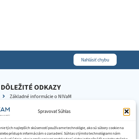
Nahlásiť chybu
DÔLEŽITÉ ODKAZY
Základné informácie o NIVaM
Kontakty
Spravovať Súhlas
Kariéra
Kde nás nájdete
nie tých najlepších skúseností používame technológie, ako sú súbory cookie na
Pracoviská NIVaM
alebo prístup k informáciám o zariadení. Súhlas s týmito technológiami nám
vávať údaje, ako je správanie pri prehliadaní alebo jedinečné ID na tejto stránke.