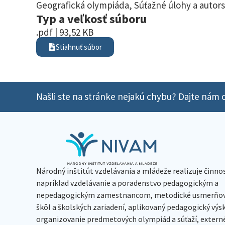
Geografická olympiáda
,
Súťažné úlohy a autors
Typ a veľkosť súboru
.pdf | 93,52 KB
Stiahnuť súbor
Našli ste na stránke nejakú chybu? Dajte nám o
Národný inštitút vzdelávania a mládeže realizuje činno
napríklad vzdelávanie a poradenstvo pedagogickým a
nepedagogickým zamestnancom, metodické usmerňov
škôl a školských zariadení, aplikovaný pedagogický vý
organizovanie predmetových olympiád a súťaží, extern