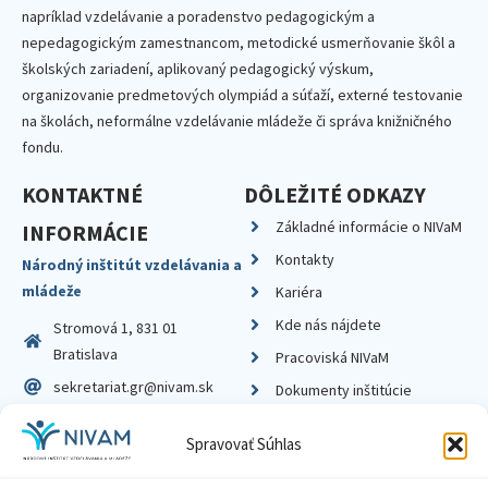
napríklad vzdelávanie a poradenstvo pedagogickým a
nepedagogickým zamestnancom, metodické usmerňovanie škôl a
školských zariadení, aplikovaný pedagogický výskum,
organizovanie predmetových olympiád a súťaží, externé testovanie
na školách, neformálne vzdelávanie mládeže či správa knižničného
fondu.
KONTAKTNÉ
DÔLEŽITÉ ODKAZY
Základné informácie o NIVaM
INFORMÁCIE
Kontakty
Národný inštitút vzdelávania a
mládeže
Kariéra
Kde nás nájdete
Stromová 1, 831 01
Bratislava
Pracoviská NIVaM
sekretariat.gr@nivam.sk
Dokumenty inštitúcie
IČO: 00164348
Knižnica
Spravovať Súhlas
DIČ: 2020798714