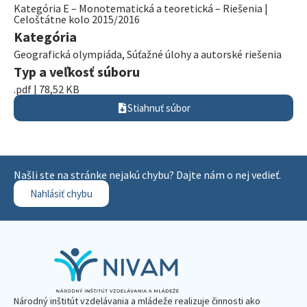
Kategória E – Monotematická a teoretická – Riešenia |
Celoštátne kolo 2015/2016
Kategória
Geografická olympiáda
,
Súťažné úlohy a autorské riešenia
Typ a veľkosť súboru
.pdf | 78,52 KB
Stiahnuť súbor
Našli ste na stránke nejakú chybu? Dajte nám o nej vedieť.
Nahlásiť chybu
Národný inštitút vzdelávania a mládeže realizuje činnosti ako