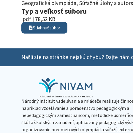
Geografická olympiáda
,
Súťažné úlohy a autors
Typ a veľkosť súboru
.pdf | 78,52 KB
Stiahnuť súbor
Našli ste na stránke nejakú chybu? Dajte nám o
Národný inštitút vzdelávania a mládeže realizuje činno
napríklad vzdelávanie a poradenstvo pedagogickým a
nepedagogickým zamestnancom, metodické usmerňov
škôl a školských zariadení, aplikovaný pedagogický vý
organizovanie predmetových olympiád a súťaží, extern