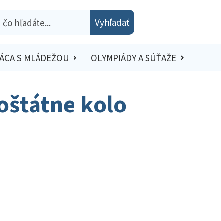
Vyhľadať
ÁCA S MLÁDEŽOU
OLYMPIÁDY A SÚŤAŽE
loštátne kolo