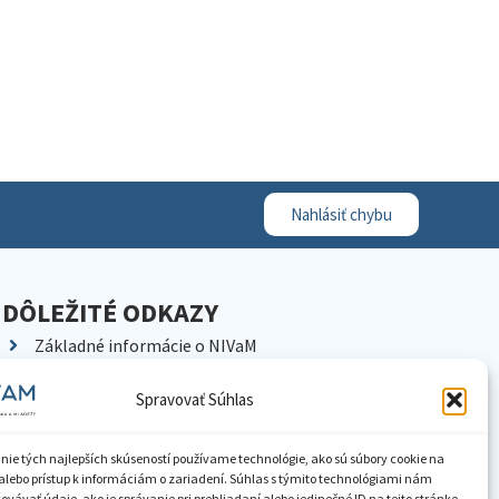
Nahlásiť chybu
DÔLEŽITÉ ODKAZY
Základné informácie o NIVaM
Kontakty
Spravovať Súhlas
Kariéra
Kde nás nájdete
nie tých najlepších skúseností používame technológie, ako sú súbory cookie na
Pracoviská NIVaM
alebo prístup k informáciám o zariadení. Súhlas s týmito technológiami nám
vávať údaje, ako je správanie pri prehliadaní alebo jedinečné ID na tejto stránke.