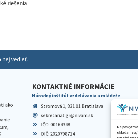
ké riešenia
 nej vedieť.
KONTAKTNÉ INFORMÁCIE
Národný inštitút vzdelávania a mládeže
sti ako
Stromová 1, 831 01 Bratislava
sekretariat.gr@nivam.sk
anie
IČO: 00164348
skum,
Na poskytova
ukladanie a/
DIČ: 2020798714
é
umožní spraco