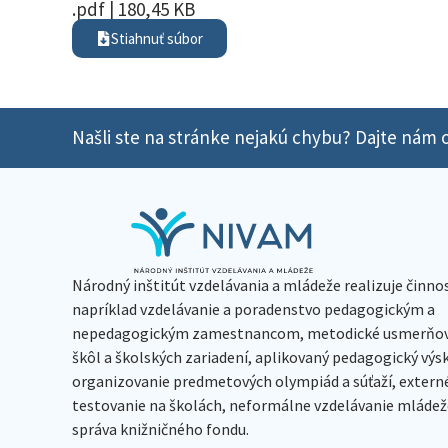
.pdf | 180,45 KB
Stiahnuť súbor
Našli ste na stránke nejakú chybu? Dajte nám o
Národný inštitút vzdelávania a mládeže realizuje činno
napríklad vzdelávanie a poradenstvo pedagogickým a
nepedagogickým zamestnancom, metodické usmerňov
škôl a školských zariadení, aplikovaný pedagogický vý
organizovanie predmetových olympiád a súťaží, extern
testovanie na školách, neformálne vzdelávanie mládeže
správa knižničného fondu.