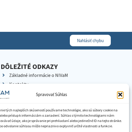
Nahlásiť chybu
DÔLEŽITÉ ODKAZY
Základné informácie o NIVaM
Kontakty
Kariéra
Spravovať Súhlas
Kde nás nájdete
Pracoviská NIVaM
nie tých najlepších skúseností používame technológie, ako sú súbory cookie na
alebo prístup k informáciám o zariadení. Súhlas s týmito technológiami nám
Dokumenty inštitúcie
vávať údaje, ako je správanie pri prehliadaní alebo jedinečné ID na tejto stránke.
o odvolanie súhlasu môže nepriaznivo ovplyvniť určité vlastnosti a funkcie.
Knižnica