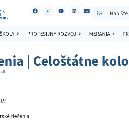
 ŠKOLY
PROFESIJNÝ ROZVOJ
MERANIA
PR
šenia | Celoštátne kol
019
019
rské riešenia