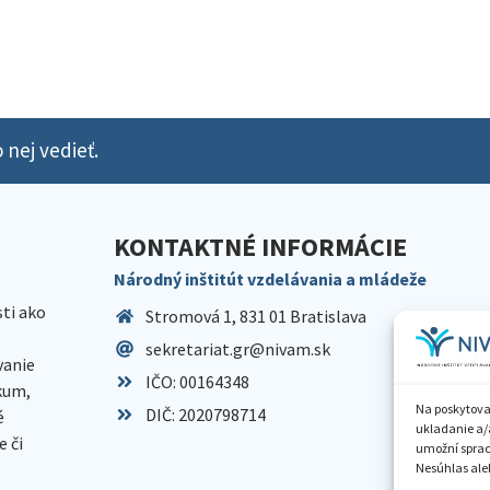
 nej vedieť.
KONTAKTNÉ INFORMÁCIE
Národný inštitút vzdelávania a mládeže
sti ako
Stromová 1, 831 01 Bratislava
sekretariat.gr@nivam.sk
anie
IČO: 00164348
skum,
Na poskytova
DIČ: 2020798714
é
ukladanie a/
 či
umožní spraco
Nesúhlas aleb