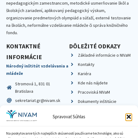
nepedagogickým zamestnancom, metodické usmerňovanie škôl a
školských zariadení, aplikovaný pedagogický výskum,
organizovanie predmetových olympiád a súťaží, externé testovanie
na školách, neformálne vzdelávanie mládeže či správa knižničného
fondu.
KONTAKTNÉ
DÔLEŽITÉ ODKAZY
Základné informácie o NIVaM
INFORMÁCIE
Kontakty
Národný inštitút vzdelávania a
mládeže
Kariéra
Kde nás nájdete
Stromová 1, 831 01
Bratislava
Pracoviská NIVaM
sekretariat.gr@nivam.sk
Dokumenty inštitúcie
IČO: 00164348
Knižnica
Spravovať Súhlas
DIČ: 2020798714
Na poskytovanie tých najlepších skúseností používame technológie, ako sú