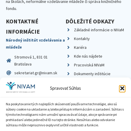
na školách, neformálne vzdelávanie mládeže či správa knižničného
fondu.
KONTAKTNÉ
DÔLEŽITÉ ODKAZY
Základné informácie o NIVaM
INFORMÁCIE
Kontakty
Národný inštitút vzdelávania a
mládeže
Kariéra
Kde nás nájdete
Stromová 1, 831 01
Bratislava
Pracoviská NIVaM
sekretariat.gr@nivam.sk
Dokumenty inštitúcie
IČO: 00164348
Knižnica
Spravovať Súhlas
DIČ: 2020798714
Na poskytovanie tých najlepších skúseností používame technológie, ako sú
súbory cookie na ukladanie a/alebo prístup k informáciám o zariadení. Súhlas s
týmito technológiami nám umožní spracovávať údaje, ako je správanie pri
prehliadaní alebo jedinečné ID na tejto stránke. Nesúhlas alebo odvolanie
Zásady ochrany súkromia
súhlasu môže nepriaznivo ovplyvniť určité vlastnosti a funkcie.