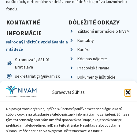
na školách, neformálne vzdelávanie mládeže či správa knižničného
fondu.
KONTAKTNÉ
DÔLEŽITÉ ODKAZY
Základné informácie o NIVaM
INFORMÁCIE
Kontakty
Národný inštitút vzdelávania a
mládeže
Kariéra
Kde nás nájdete
Stromová 1, 831 01
Bratislava
Pracoviská NIVaM
sekretariat.gr@nivam.sk
Dokumenty inštitúcie
IČO: 00164348
Knižnica
Spravovať Súhlas
DIČ: 2020798714
Na poskytovanie tých najlepších skúseností používame technológie, ako sú
súbory cookie na ukladanie a/alebo prístup k informáciám o zariadení. Súhlas s
týmito technológiami nám umožní spracovávať údaje, ako je správanie pri
prehliadaní alebo jedinečné ID na tejto stránke. Nesúhlas alebo odvolanie
Zásady ochrany súkromia
súhlasu môže nepriaznivo ovplyvniť určité vlastnosti a funkcie.