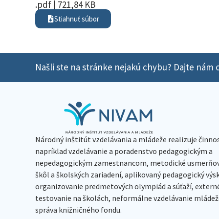
.pdf | 721,84 KB
Stiahnuť súbor
Našli ste na stránke nejakú chybu? Dajte nám o
Národný inštitút vzdelávania a mládeže realizuje činno
napríklad vzdelávanie a poradenstvo pedagogickým a
nepedagogickým zamestnancom, metodické usmerňov
škôl a školských zariadení, aplikovaný pedagogický vý
organizovanie predmetových olympiád a súťaží, extern
testovanie na školách, neformálne vzdelávanie mládeže
správa knižničného fondu.