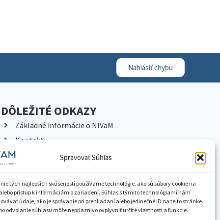
Nahlásiť chybu
DÔLEŽITÉ ODKAZY
Základné informácie o NIVaM
Kontakty
Kariéra
Spravovať Súhlas
Kde nás nájdete
Pracoviská NIVaM
nie tých najlepších skúseností používame technológie, ako sú súbory cookie na
alebo prístup k informáciám o zariadení. Súhlas s týmito technológiami nám
Dokumenty inštitúcie
vávať údaje, ako je správanie pri prehliadaní alebo jedinečné ID na tejto stránke.
o odvolanie súhlasu môže nepriaznivo ovplyvniť určité vlastnosti a funkcie.
Knižnica