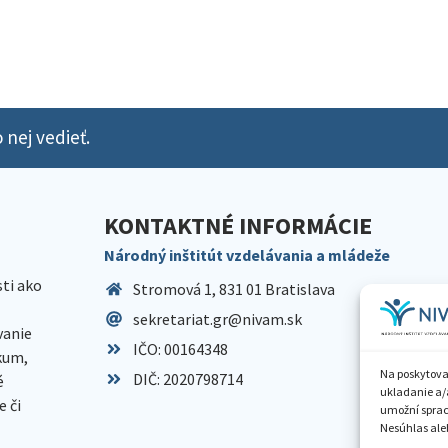
 nej vedieť.
KONTAKTNÉ INFORMÁCIE
Národný inštitút vzdelávania a mládeže
sti ako
Stromová 1, 831 01 Bratislava
sekretariat.gr@nivam.sk
anie
IČO: 00164348
skum,
Na poskytova
DIČ: 2020798714
é
ukladanie a/
 či
umožní spraco
Nesúhlas aleb