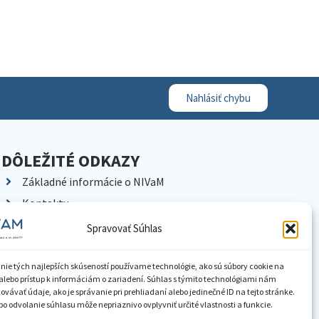
Nahlásiť chybu
DÔLEŽITÉ ODKAZY
Základné informácie o NIVaM
Kontakty
Kariéra
Spravovať Súhlas
Kde nás nájdete
Pracoviská NIVaM
nie tých najlepších skúseností používame technológie, ako sú súbory cookie na
alebo prístup k informáciám o zariadení. Súhlas s týmito technológiami nám
Dokumenty inštitúcie
vávať údaje, ako je správanie pri prehliadaní alebo jedinečné ID na tejto stránke.
o odvolanie súhlasu môže nepriaznivo ovplyvniť určité vlastnosti a funkcie.
Knižnica