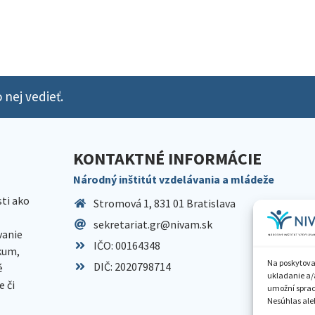
 nej vedieť.
KONTAKTNÉ INFORMÁCIE
Národný inštitút vzdelávania a mládeže
sti ako
Stromová 1, 831 01 Bratislava
sekretariat.gr@nivam.sk
anie
IČO: 00164348
skum,
Na poskytova
DIČ: 2020798714
é
ukladanie a/
 či
umožní spraco
Nesúhlas aleb