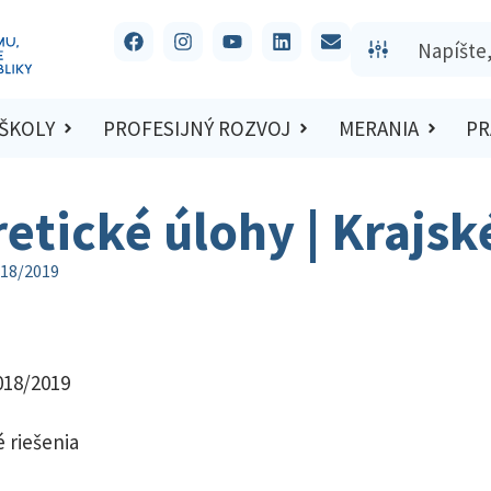
 ŠKOLY
PROFESIJNÝ ROZVOJ
MERANIA
PR
retické úlohy | Krajs
018/2019
018/2019
 riešenia