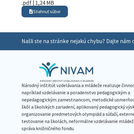
.pdf | 1,24 MB
Stiahnuť súbor
Našli ste na stránke nejakú chybu? Dajte nám o
Národný inštitút vzdelávania a mládeže realizuje činno
napríklad vzdelávanie a poradenstvo pedagogickým a
nepedagogickým zamestnancom, metodické usmerňov
škôl a školských zariadení, aplikovaný pedagogický vý
organizovanie predmetových olympiád a súťaží, extern
testovanie na školách, neformálne vzdelávanie mládeže
správa knižničného fondu.