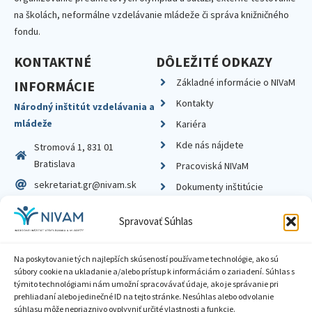
na školách, neformálne vzdelávanie mládeže či správa knižničného
fondu.
KONTAKTNÉ
DÔLEŽITÉ ODKAZY
Základné informácie o NIVaM
INFORMÁCIE
Kontakty
Národný inštitút vzdelávania a
mládeže
Kariéra
Kde nás nájdete
Stromová 1, 831 01
Bratislava
Pracoviská NIVaM
sekretariat.gr@nivam.sk
Dokumenty inštitúcie
IČO: 00164348
Knižnica
Spravovať Súhlas
DIČ: 2020798714
Na poskytovanie tých najlepších skúseností používame technológie, ako sú
súbory cookie na ukladanie a/alebo prístup k informáciám o zariadení. Súhlas s
týmito technológiami nám umožní spracovávať údaje, ako je správanie pri
prehliadaní alebo jedinečné ID na tejto stránke. Nesúhlas alebo odvolanie
Zásady ochrany súkromia
súhlasu môže nepriaznivo ovplyvniť určité vlastnosti a funkcie.