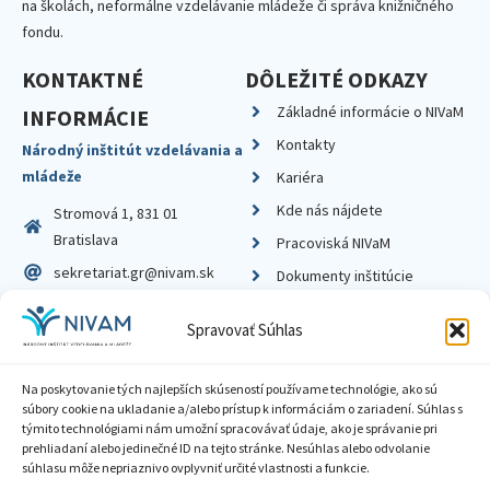
na školách, neformálne vzdelávanie mládeže či správa knižničného
fondu.
KONTAKTNÉ
DÔLEŽITÉ ODKAZY
Základné informácie o NIVaM
INFORMÁCIE
Kontakty
Národný inštitút vzdelávania a
mládeže
Kariéra
Kde nás nájdete
Stromová 1, 831 01
Bratislava
Pracoviská NIVaM
sekretariat.gr@nivam.sk
Dokumenty inštitúcie
IČO: 00164348
Knižnica
Spravovať Súhlas
DIČ: 2020798714
Na poskytovanie tých najlepších skúseností používame technológie, ako sú
súbory cookie na ukladanie a/alebo prístup k informáciám o zariadení. Súhlas s
týmito technológiami nám umožní spracovávať údaje, ako je správanie pri
prehliadaní alebo jedinečné ID na tejto stránke. Nesúhlas alebo odvolanie
Zásady ochrany súkromia
súhlasu môže nepriaznivo ovplyvniť určité vlastnosti a funkcie.