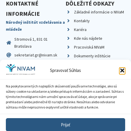
KONTAKTNÉ
DÔLEŽITÉ ODKAZY
Základné informácie o NIVaM
INFORMÁCIE
Kontakty
Národný inštitút vzdelávania a
mládeže
Kariéra
Kde nás nájdete
Stromová 1, 831 01
Bratislava
Pracoviská NIVaM
sekretariat.gr@nivam.sk
Dokumenty inštitúcie
IČO: 00164348
Knižnica
Spravovať Súhlas
DIČ: 2020798714
Na poskytovanie tých najlepších skúseností používame technológie, ako sú
súbory cookie na ukladanie a/alebo prístup k informáciám o zariadení. Súhlas s
týmito technológiami nám umožní spracovávať údaje, ako je správanie pri
prehliadaní alebo jedinečné ID na tejto stránke. Nesúhlas alebo odvolanie
Zásady ochrany súkromia
súhlasu môže nepriaznivo ovplyvniť určité vlastnosti a funkcie.
Vyhlásenie o prístupnosti
Prijať
Sprístupnenie informácií