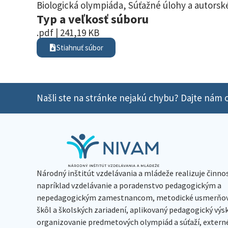
Biologická olympiáda
,
Súťažné úlohy a autorské
Typ a veľkosť súboru
.pdf | 241,19 KB
Stiahnuť súbor
Našli ste na stránke nejakú chybu? Dajte nám o
Národný inštitút vzdelávania a mládeže realizuje činno
napríklad vzdelávanie a poradenstvo pedagogickým a
nepedagogickým zamestnancom, metodické usmerňov
škôl a školských zariadení, aplikovaný pedagogický vý
organizovanie predmetových olympiád a súťaží, extern