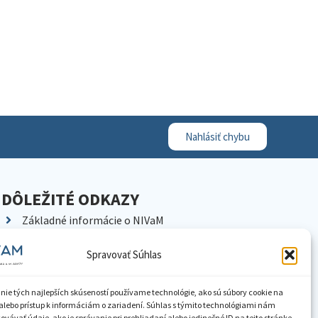
Nahlásiť chybu
DÔLEŽITÉ ODKAZY
Základné informácie o NIVaM
Kontakty
Spravovať Súhlas
Kariéra
Kde nás nájdete
nie tých najlepších skúseností používame technológie, ako sú súbory cookie na
Pracoviská NIVaM
alebo prístup k informáciám o zariadení. Súhlas s týmito technológiami nám
vávať údaje, ako je správanie pri prehliadaní alebo jedinečné ID na tejto stránke.