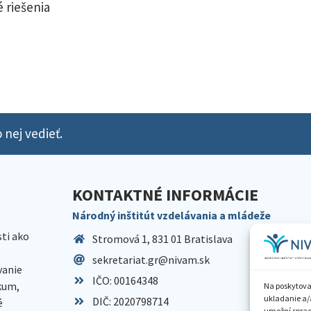
 riešenia
 nej vedieť.
KONTAKTNÉ INFORMÁCIE
Národný inštitút vzdelávania a mládeže
sti ako
Stromová 1, 831 01 Bratislava
sekretariat.gr@nivam.sk
anie
IČO: 00164348
skum,
Na poskytova
ukladanie a/
DIČ: 2020798714
é
umožní spraco