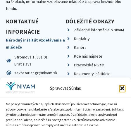
na školách, neformálne vzdelávanie mládeže či správa knižničného
fondu.
KONTAKTNÉ
DÔLEŽITÉ ODKAZY
Základné informácie o NIVaM
INFORMÁCIE
Kontakty
Národný inštitút vzdelávania a
mládeže
Kariéra
Kde nás nájdete
Stromová 1, 831 01
Bratislava
Pracoviská NIVaM
sekretariat.gr@nivam.sk
Dokumenty inštitúcie
IČO: 00164348
Knižnica
Spravovať Súhlas
DIČ: 2020798714
Na poskytovanie tých najlepších skúseností používame technológie, ako sú
súbory cookie na ukladanie a/alebo prístup k informáciám o zariadení. Súhlas s
týmito technológiami nám umožní spracovávať údaje, ako je správanie pri
prehliadaní alebo jedinečné ID na tejto stránke. Nesúhlas alebo odvolanie
Zásady ochrany súkromia
súhlasu môže nepriaznivo ovplyvniť určité vlastnosti a funkcie.