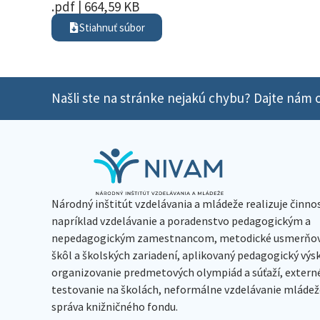
.pdf | 664,59 KB
Stiahnuť súbor
Našli ste na stránke nejakú chybu? Dajte nám o
Národný inštitút vzdelávania a mládeže realizuje činno
napríklad vzdelávanie a poradenstvo pedagogickým a
nepedagogickým zamestnancom, metodické usmerňov
škôl a školských zariadení, aplikovaný pedagogický vý
organizovanie predmetových olympiád a súťaží, extern
testovanie na školách, neformálne vzdelávanie mládeže
správa knižničného fondu.