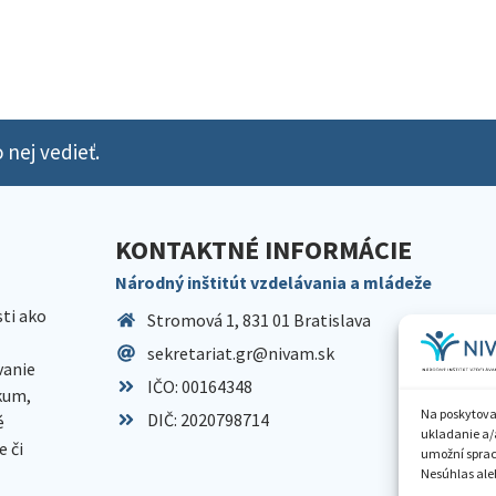
 nej vedieť.
KONTAKTNÉ INFORMÁCIE
Národný inštitút vzdelávania a mládeže
sti ako
Stromová 1, 831 01 Bratislava
sekretariat.gr@nivam.sk
anie
IČO: 00164348
skum,
Na poskytova
DIČ: 2020798714
é
ukladanie a/
 či
umožní spraco
Nesúhlas aleb