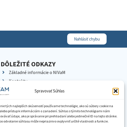
Nahlásiť chybu
DÔLEŽITÉ ODKAZY
Základné informácie o NIVaM
Kontakty
Kariéra
Spravovať Súhlas
Kde nás nájdete
Pracoviská NIVaM
nie tých najlepších skúseností používame technológie, ako sú súbory cookie na
alebo prístup k informáciám o zariadení. Súhlas s týmito technológiami nám
Dokumenty inštitúcie
vávať údaje, ako je správanie pri prehliadaní alebo jedinečné ID na tejto stránke.
o odvolanie súhlasu môže nepriaznivo ovplyvniť určité vlastnosti a funkcie.
Knižnica