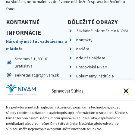
na školách, neformálne vzdelávanie mládeže či správa knižničného
fondu.
KONTAKTNÉ
DÔLEŽITÉ ODKAZY
Základné informácie o NIVaM
INFORMÁCIE
Kontakty
Národný inštitút vzdelávania a
mládeže
Kariéra
Kde nás nájdete
Stromová 1, 831 01
Bratislava
Pracoviská NIVaM
sekretariat.gr@nivam.sk
Dokumenty inštitúcie
IČO: 00164348
Knižnica
Spravovať Súhlas
DIČ: 2020798714
Na poskytovanie tých najlepších skúseností používame technológie, ako sú
súbory cookie na ukladanie a/alebo prístup k informáciám o zariadení. Súhlas s
týmito technológiami nám umožní spracovávať údaje, ako je správanie pri
prehliadaní alebo jedinečné ID na tejto stránke. Nesúhlas alebo odvolanie
Zásady ochrany súkromia
súhlasu môže nepriaznivo ovplyvniť určité vlastnosti a funkcie.